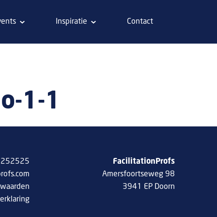
vents
Inspiratie
Contact
o-1-1
 8252525
FacilitationProfs
profs.com
Amersfoortseweg 98
rwaarden
3941 EP Doorn
erklaring