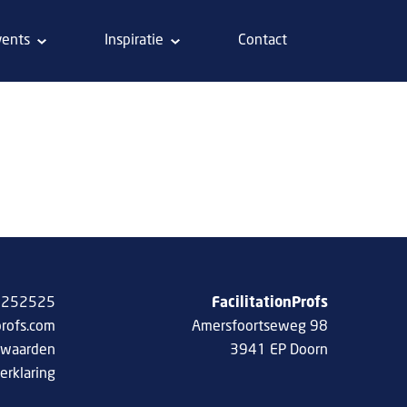
vents
Inspiratie
Contact
 8252525
FacilitationProfs
profs.com
Amersfoortseweg 98
rwaarden
3941 EP Doorn
erklaring