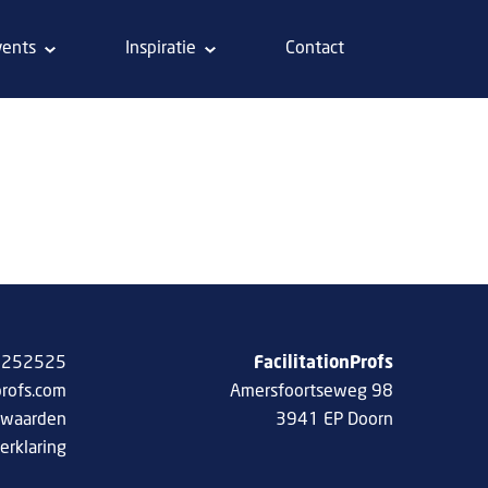
vents
Inspiratie
Contact
 8252525
FacilitationProfs
profs.com
Amersfoortseweg 98
rwaarden
3941 EP Doorn
erklaring