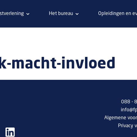
stverlening
Het bureau
Opleidingen en e
ek-macht-invloed
088 -
info@f
Algemene voo
Privacy v