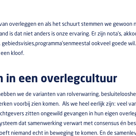
 van overleg
gen en
als het schuurt
stemmen we gewoon
land
is dat niet anders
is onze ervaring
. Er zijn nota’s, akk
, gebiedsvisies
,
programma’s
en
meestal
ook
veel goede wil
e
een kloof.
 in een overlegcultuur
hebben we de varianten van rolverwarring, besluiteloos
ken voorbij zien komen. Als we heel eerlijk zijn: veel va
chtgevers zitten ongewild gevangen in hun eigen overlegc
 systeem dat samenwerking verwart met consensus én bes
hoeft niemand echt in beweging te komen. En de samenlev