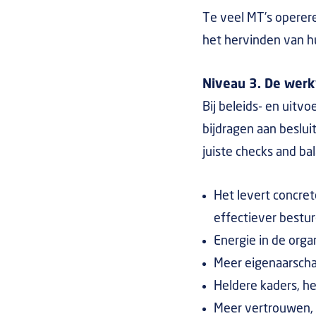
Te veel MT’s operere
het hervinden van hu
Niveau 3. De werkv
Bij beleids- en uitv
bijdragen aan beslu
juiste checks and ba
Het levert concret
effectiever bestu
Energie in de orga
Meer eigenaarscha
Heldere kaders, h
Meer vertrouwen, 