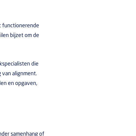
t functionerende
len bijzet om de
kspecialisten die
g van alignment.
elen en opgaven,
zonder samenhang of