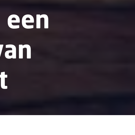
 een
van
t