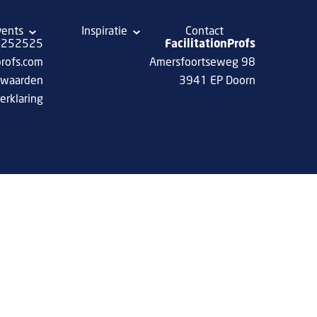
vents
Inspiratie
Contact
 8252525
FacilitationProfs
profs.com
Amersfoortseweg 98
rwaarden
3941 EP Doorn
erklaring