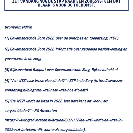
ZET VANDAAG NOG DE STAP NAAR EEN ZORGSYSTEEM DAT
KLAAR IS VOOR DE TOEKOMST.
Bronvermelding:
[1] Governancecode Zorg 2022, over de principes en toepassing; (PDF)
[2] Governancecode Zorg 2022, informatie over gedeelde besluitvorming en
governance in de zorg;
[3] Rijksoverheid Rapport over Governancecode Zorg; Rijksoverheid.nl.
[4] “Van WTZi naar Wtza: Hoe zit dat?” – ZZP in de Zorg (https://www.zzp-
erindezorg.nl/blog/van-wtzi-naar-wtza-hoe-zit-dat/).
[5] “De WTZi wordt de Wtza in 2022. Wat betekent dit voor u als
zorgaanbieder?” – RG Advocaten
(https://www.rgadvocaten.nl/actueel/2021/12/de-wtzi-wordt-de-wtza-in-
2022-wat-betekent-dit-voor-u-als-zorgaanbieder).