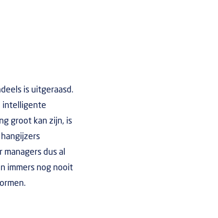
ndeels is uitgeraasd.
 intelligente
g groot kan zijn, is
hangijzers
r managers dus al
en immers nog nooit
vormen.