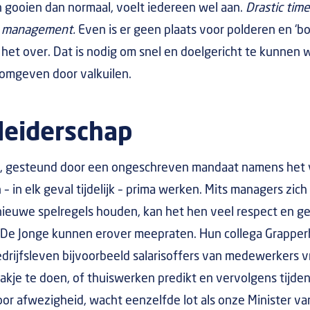
gooien dan normaal, voelt iedereen wel aan.
Drastic times
c management.
Even is er geen plaats voor polderen en ‘b
p het over. Dat is nodig om snel en doelgericht te kunnen 
d omgeven door valkuilen.
 leiderschap
ap, gesteund door een ongeschreven mandaat namens het v
 in elk geval tijdelijk – prima werken. Mits managers zich
 nieuwe spelregels houden, kan het hen veel respect en g
 De Jonge kunnen erover meepraten. Hun collega Grapper
edrijfsleven bijvoorbeeld salarisoffers van medewerkers 
 zakje te doen, of thuiswerken predikt en vervolgens tijden
oor afwezigheid, wacht eenzelfde lot als onze Minister van