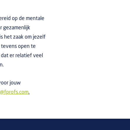
ereid op de mentale
er gezamenlijk
is het zaak om jezelf
n tevens open te
dat er relatief veel
n.
voor jouw
l@fprofs.com
.