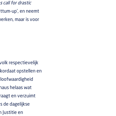
 call for drastic
ottum-up’, en neemt
werken, maar is voor
olk respectievelijk
 kordaat opstellen en
eloofwaardigheid
haus helaas wat
vraagt en verzuimt
s de dagelijkse
 Justitie en