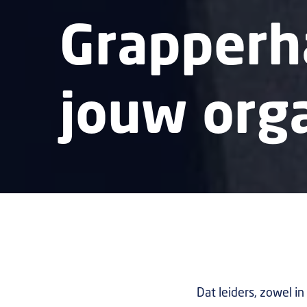
Grapperh
jouw orga
Dat leiders, zowel in 