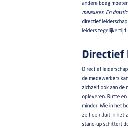
andere boeg moeten 
measures. En drasti
directief leiderscha
leiders tegelijkertij
Directief
Directief leidersch
de medewerkers kan –
zichzelf ook aan de
opleveren. Rutte en
minder. Wie in het b
zelf een duit in het
stand-up schittert d