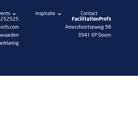
vents
Inspiratie
Contact
 8252525
FacilitationProfs
profs.com
Amersfoortseweg 98
rwaarden
3941 EP Doorn
erklaring