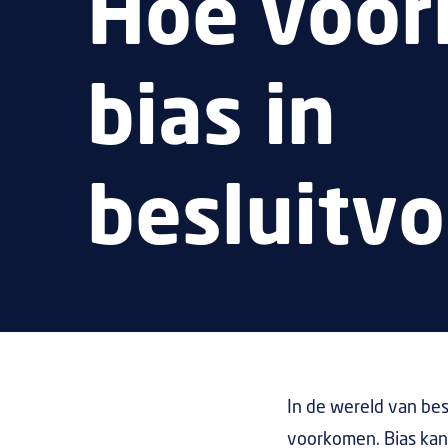
Hoe voor
bias in
besluitv
In de wereld van be
voorkomen. Bias kan 