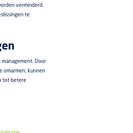
 worden verminderd.
slissingen te
gen
en management. Door
 te omarmen, kunnen
n tot betere
talisatie
.