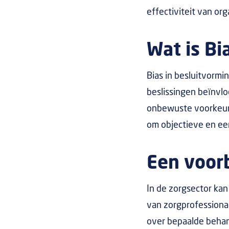
effectiviteit van or
Wat is Bi
Bias in besluitvormi
beslissingen beïnvlo
onbewuste voorkeuren
om objectieve en eer
Een voor
In de zorgsector kan
van zorgprofessiona
over bepaalde behan