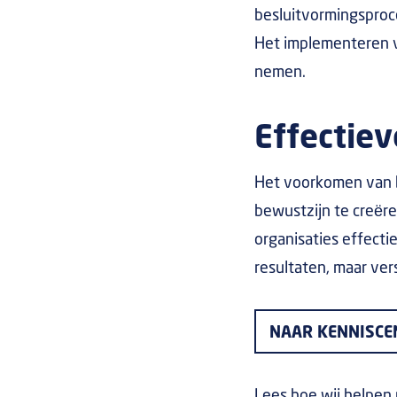
besluitvormingsproce
Het implementeren v
nemen.
Effectiev
Het voorkomen van b
bewustzijn te creër
organisaties effectie
resultaten, maar ver
NAAR KENNISC
Lees hoe wij helpen