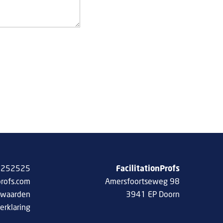
 8252525
FacilitationProfs
profs.com
Amersfoortseweg 98
rwaarden
3941 EP Doorn
erklaring