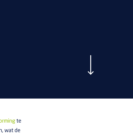
vorming
te
n, wat de