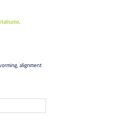
talisatie
.
tvorming, alignment