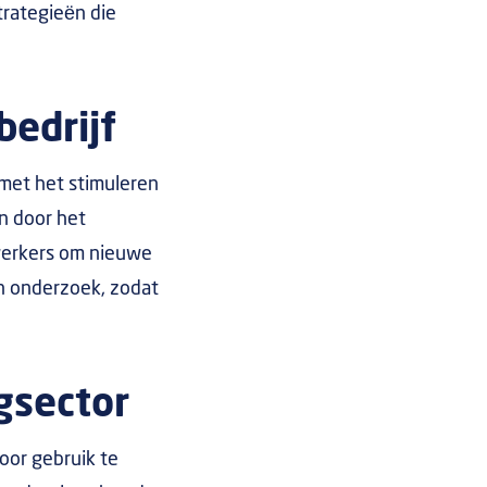
trategieën die
bedrijf
 met het stimuleren
an door het
werkers om nieuwe
en onderzoek, zodat
gsector
oor gebruik te