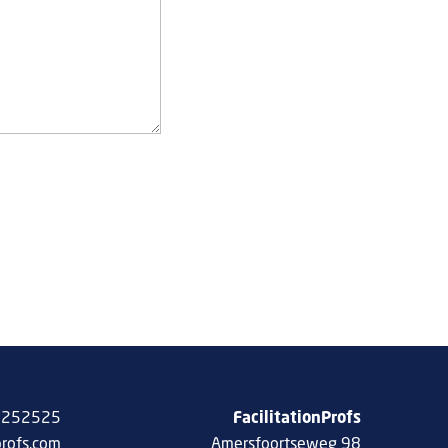
 8252525
FacilitationProfs
profs.com
Amersfoortseweg 98