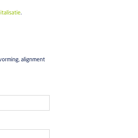
talisatie
.
tvorming, alignment