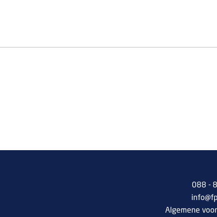
088 -
info@f
Algemene voo