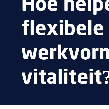
Hoe help
flexibele
werkvorm
vitaliteit