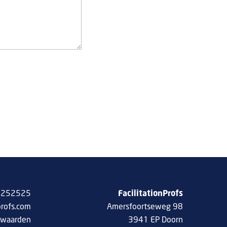
 8252525
FacilitationProfs
profs.com
Amersfoortseweg 98
rwaarden
3941 EP Doorn