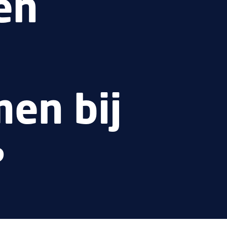
en
en bij
?