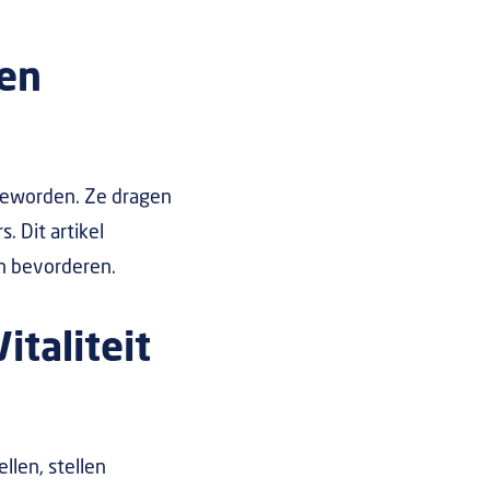
 en
geworden. Ze dragen
. Dit artikel
en bevorderen.
taliteit
llen, stellen