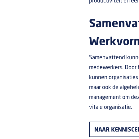
productiviteit en e
Samenvat
Werkvorm
Samenvattend kunnen
medewerkers. Door h
kunnen organisaties
maar ook de algehele
management om deze
vitale organisatie.
NAAR KENNISC