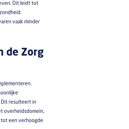
en. Dit leidt tot
ezondheid.
varen vaak minder
n de Zorg
implementeren.
oonlijke
it resulteert in
et overheidsdomein,
t tot een verhoogde