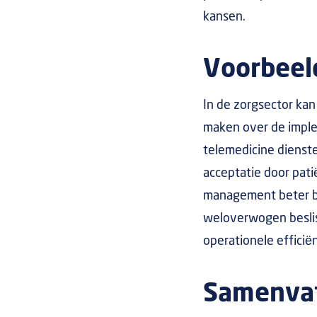
kansen.
Voorbeeld
In de zorgsector ka
maken over de imple
telemedicine dienste
acceptatie door pati
management beter beg
weloverwogen besliss
operationele efficië
Samenvat