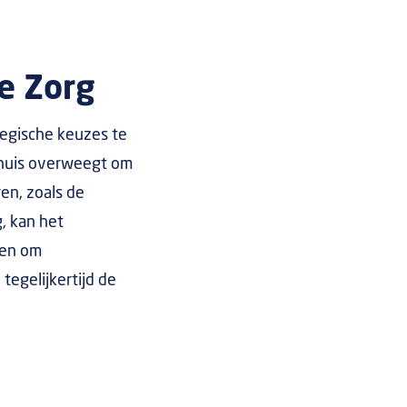
e Zorg
tegische keuzes te
nhuis overweegt om
en, zoals de
, kan het
hen om
egelijkertijd de