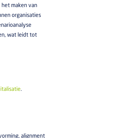
j het maken van
nnen organisaties
cenarioanalyse
n, wat leidt tot
talisatie
.
tvorming, alignment