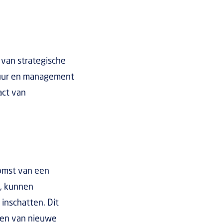
 van strategische
stuur en management
act van
komst van een
n, kunnen
 inschatten. Dit
kken van nieuwe