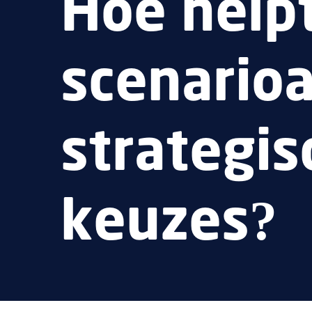
Hoe help
scenarioa
strategis
keuzes?