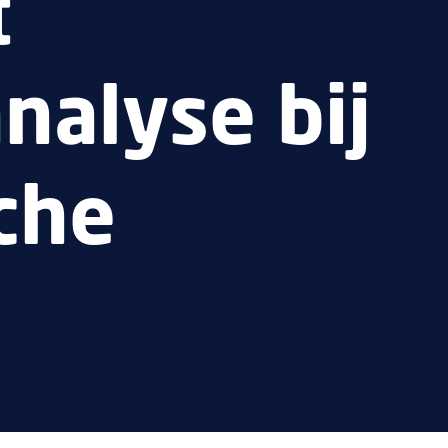
t
nalyse bij
che