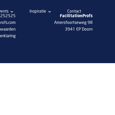
vents
Inspiratie
Contact
 8252525
FacilitationProfs
profs.com
Amersfoortseweg 98
rwaarden
3941 EP Doorn
erklaring