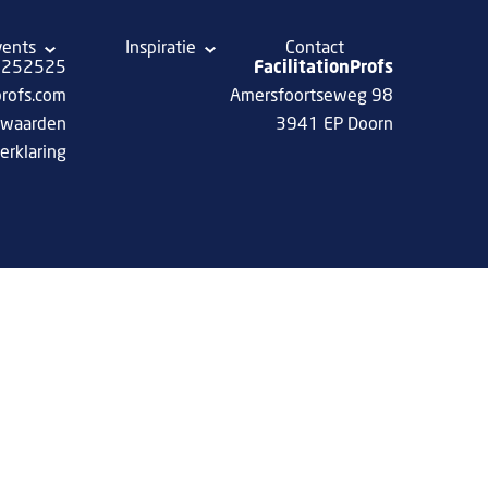
vents
Inspiratie
Contact
 8252525
FacilitationProfs
profs.com
Amersfoortseweg 98
rwaarden
3941 EP Doorn
erklaring