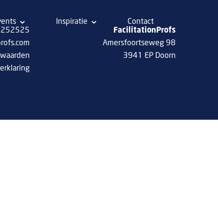
vents
Inspiratie
Contact
 8252525
FacilitationProfs
profs.com
Amersfoortseweg 98
rwaarden
3941 EP Doorn
erklaring